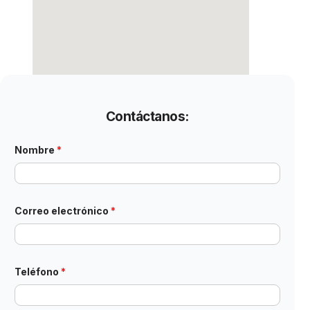
Contáctanos:
Nombre
*
C
Correo electrónico
*
o
m
e
n
t
a
Teléfono
*
r
i
o