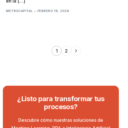
en la […]
METROCAPITAL
FEBRERO 19, 2026
1
2
¿
L
i
s
t
o
p
a
r
a
t
r
a
n
s
f
o
r
m
a
r
t
u
s
p
r
o
c
e
s
o
s
?
Descubre cómo nuestras soluciones de