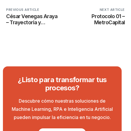
PREVIOUS ARTICLE
NEXT ARTICLE
César Venegas Araya
Protocolo 01 –
– Trayectoria y
MetroCapital
Liderazgo en
Transformación Digital
¿Listo para transformar tus
procesos?
Descubre cómo nuestras soluciones de
Machine Learning, RPA e Inteligencia Artificial
pueden impulsar la eficiencia en tu negocio.