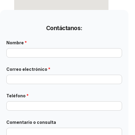
Contáctanos:
Nombre
*
Correo electrónico
*
N
Teléfono
*
o
m
b
r
e
*
Comentario o consulta
o