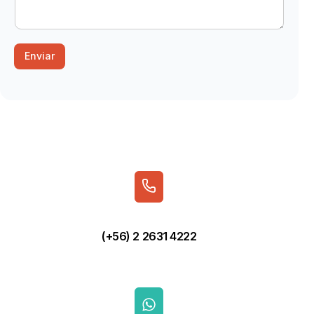
n
o
Enviar
(+56) 2 2631 4222