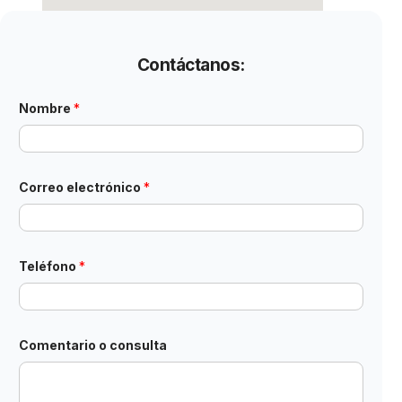
Contáctanos:
Nombre
*
*
Correo electrónico
*
T
e
l
é
f
o
Teléfono
*
n
o
T
e
l
Comentario o consulta
é
f
o