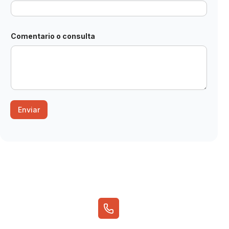
m
e
n
t
Comentario o consulta
a
r
i
o
*
Enviar