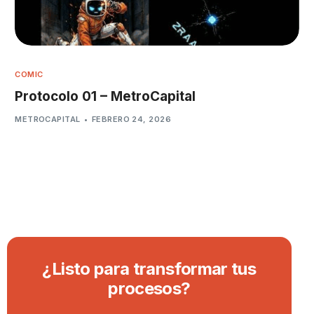
COMIC
Protocolo 01 – MetroCapital
METROCAPITAL
FEBRERO 24, 2026
¿
L
i
s
t
o
p
a
r
a
t
r
a
n
s
f
o
r
m
a
r
t
u
s
p
r
o
c
e
s
o
s
?