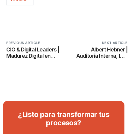
PREVIOUS ARTICLE
NEXT ARTICLE
CIO & Digital Leaders |
Albert Hebner |
Madurez Digital en
Auditoría Interna, IA y
serio: Estrategia,
Transformación Digital
Cultura e IA | Francisco
en el Sector Financiero
Echeverría
¿
L
i
s
t
o
p
a
r
a
t
r
a
n
s
f
o
r
m
a
r
t
u
s
p
r
o
c
e
s
o
s
?