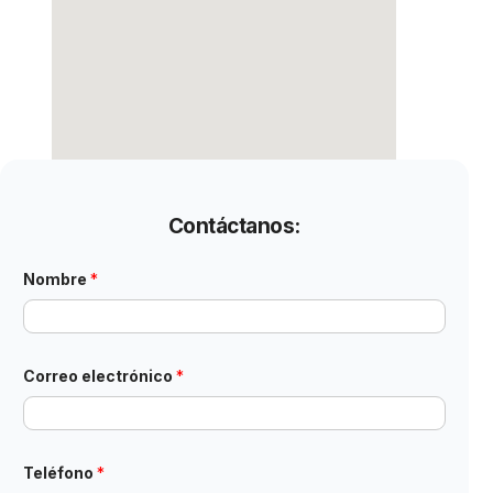
Contáctanos:
Nombre
*
C
Correo electrónico
*
o
r
r
e
o
N
Teléfono
*
o