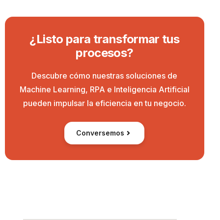
¿
L
i
s
t
o
p
a
r
a
t
r
a
n
s
f
o
r
m
a
r
t
u
s
p
r
o
c
e
s
o
s
?
Descubre cómo nuestras soluciones de
Machine Learning, RPA e Inteligencia Artificial
pueden impulsar la eficiencia en tu negocio.
Conversemos