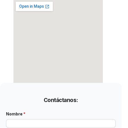
Contáctanos:
*
Nombre
*
N
o
m