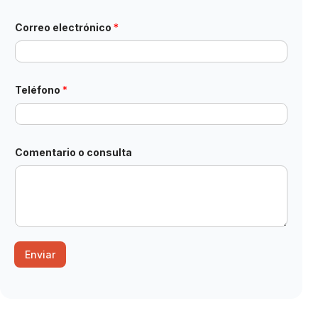
b
r
e
Correo electrónico
*
N
o
m
b
r
Teléfono
*
e
Comentario o consulta
Enviar