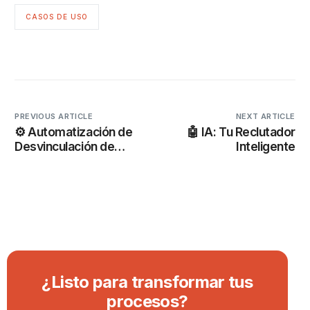
CASOS DE USO
PREVIOUS ARTICLE
NEXT ARTICLE
⚙️ Automatización de
🤖 IA: Tu Reclutador
Desvinculación de
Inteligente
Contratos – DT Chile
¿
L
i
s
t
o
p
a
r
a
t
r
a
n
s
f
o
r
m
a
r
t
u
s
p
r
o
c
e
s
o
s
?