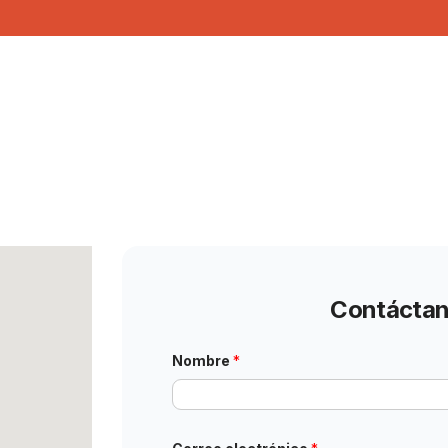
Contáctan
Nombre
*
c