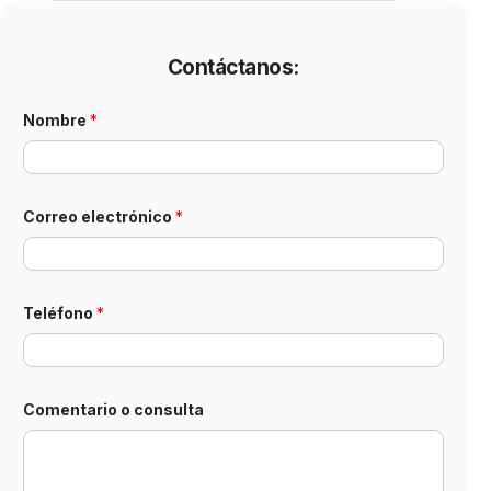
Contáctanos:
Nombre
*
Correo electrónico
*
Teléfono
*
N
Comentario o consulta
o
m
b
r
e